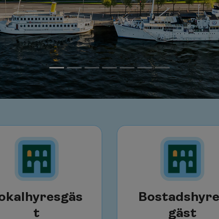
okalhyresgäs
Bostadshyr
t
gäst