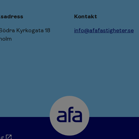
sadress
Kontakt
 Södra Kyrkogata 18
info@afafastigheter.se
holm
ng