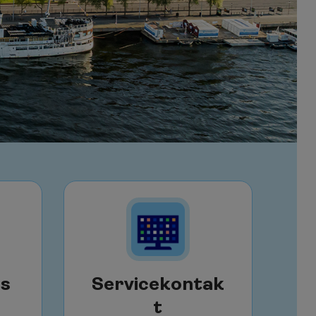
es
Servicekontak
t