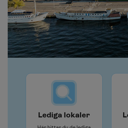
Lediga lokaler
L
Här hittar du de lediga