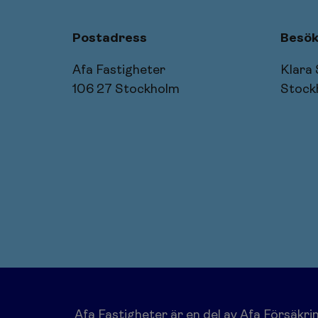
Postadress
Besök
Afa Fastigheter
Klara
106 27 Stockholm
Stock
Afa Fastigheter är en del av
Afa Försäkri