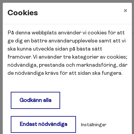
×
Cookies
På denna webbplats använder vi cookies för att
Start
Lokalhyresgäst
ge dig en bättre användarupplevelse samt att vi
Fastighetsinformation
Repslagaren
ska kunna utveckla sidan på bästa sätt
framöver. Vi använder tre kategorier av cookies;
nödvändiga, prestanda och marknadsföring, där
Repslagaren
de nödvändiga krävs för att sidan ska fungera.
Fiber
Godkänn alla
Afa Fastigheter och Advania har ett
samarbete som innebär att du som hyresgäst
snabbt och enkelt får tillgång till de
Endast nödvändiga
Inställningar
internettjänster som Advania erbjuder. Via
befintlig fiber i fastigheten får du snabbt och