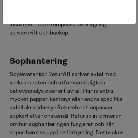
kostnadseffektivt en uppkoppling till Internet.
Advanias tjänsteutbud omfattar även IT-
lösningar med exempelvis datalagring,
serverdrift och backup.
Sophantering
Sopleverantör ReturAB skriver avtal med
verksamheten och utför samtidigt en
behovsanalys över ert avfall. Har ni extra
mycket papper, kartong eller andra specifika
avfall skräddarsyr Returab och anpassar
sopkärl efter önskemål. Returab informerar
om hur sophanteringen fungerar och när
sopor hämtas upp i er förhyrning. Detta sker