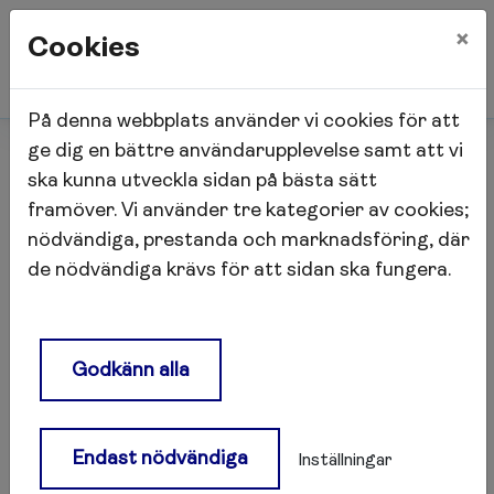
×
Cookies
På denna webbplats använder vi cookies för att
Start
Bostadshyresgäst
ge dig en bättre användarupplevelse samt att vi
Uthyrning av lägenheter
ska kunna utveckla sidan på bästa sätt
framöver. Vi använder tre kategorier av cookies;
nödvändiga, prestanda och marknadsföring, där
Uthyrning av lägenheter
de nödvändiga krävs för att sidan ska fungera.
Villkor för att få hyra en
lägenhet
Godkänn alla
Alla våra lediga lägenheter lämnas till
Bostadsförmedlingen. Vi har ingen egen
Endast nödvändiga
Inställningar
bostadskö.