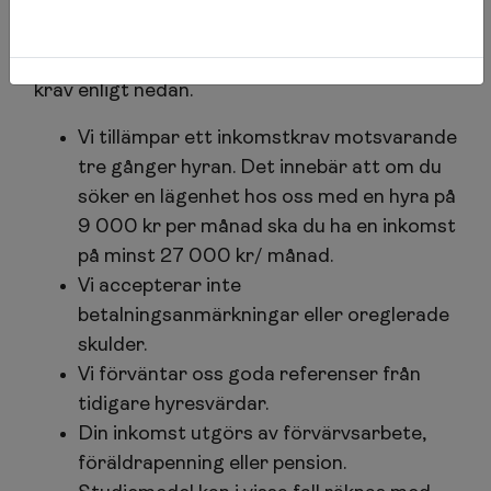
Vi är måna om att få rätt kund till rätt
lägenhet och du måste därför uppfylla våra
krav enligt nedan.
Vi tillämpar ett inkomstkrav motsvarande
tre gånger hyran. Det innebär att om du
söker en lägenhet hos oss med en hyra på
9 000 kr per månad ska du ha en inkomst
på minst 27 000 kr/ månad.
Vi accepterar inte
betalningsanmärkningar eller oreglerade
skulder.
Vi förväntar oss goda referenser från
tidigare hyresvärdar.
Din inkomst utgörs av förvärvsarbete,
föräldrapenning eller pension.