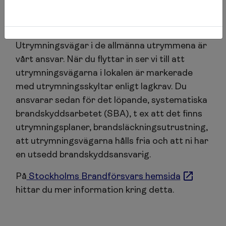
Utrymning och brandskydd
Utrymningsvägar i de allmänna utrymmena är
vårt ansvar. När du flyttar in ser vi till att
utrymningsvägarna i lokalen är markerade
med utrymningsskyltar enligt lagkrav. Du
ansvarar sedan för det löpande, systematiska
brandskyddsarbetet (SBA), t ex att det finns
utrymningsplaner, brandsläckningsutrustning,
att utrymningsvägarna hålls fria och att ni har
en utsedd brandskyddsansvarig.
På
Stockholms Brandförsvars hemsida
hittar du mer information kring detta.