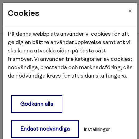
×
Cookies
På denna webbplats använder vi cookies för att
Start
Lokalhyresgäst
ge dig en bättre användarupplevelse samt att vi
Säkerhet och brandskydd
ska kunna utveckla sidan på bästa sätt
framöver. Vi använder tre kategorier av cookies;
nödvändiga, prestanda och marknadsföring, där
Säkerhet och brandskydd
de nödvändiga krävs för att sidan ska fungera.
Säkerhet och inpassering
Godkänn alla
Vi ansvarar för skalskyddet in till fastigheten.
Du ansvarar för skalskyddet in till den egna
lokalen. Stäm av med ditt försäkringsbolag
Endast nödvändiga
Inställningar
vilken försäkring och skyddsklass som är
lämplig för din verksamhet.