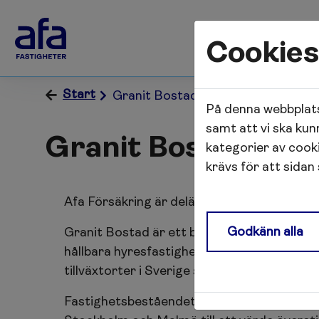
Cookies
Start
Granit Bostad
På denna webbplats
samt att vi ska kun
Granit Bostad
kategorier av cook
krävs för att sidan
Afa Försäkring är delägare i bostadsbolage
Godkänn alla
Granit Bostad är ett bostadsbolag som bila
hållbara hyresfastigheter. Bolaget äger, fö
tillväxtorter i Sverige som också bidrar til
Fastighetsbeståendet omfattar 19 fastighe