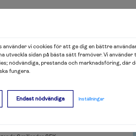
 använder vi cookies för att ge dig en bättre använda
na utveckla sidan på bästa sätt framöver. Vi använder 
ies; nödvändiga, prestanda och marknadsföring, där 
 ska fungera.
t Granit Bostad.
Endast nödvändiga
des 2021 med syfte att investera långsiktigt i
Inställningar
rvaltar och utvecklar hyresfastigheter i
l ekonomisk, miljömässig och social hållbarhet.
ter med cirka 2 200 lägenheter belägna i