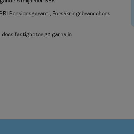
igande 6 miljarder SEK.
, PRI Pensionsgaranti, Försäkringsbranschens
dess fastigheter gå gärna in