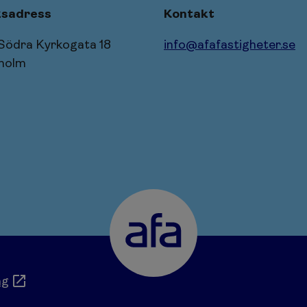
sadress
Kontakt
 Södra Kyrkogata 18
info@afafastigheter.se
holm
ng