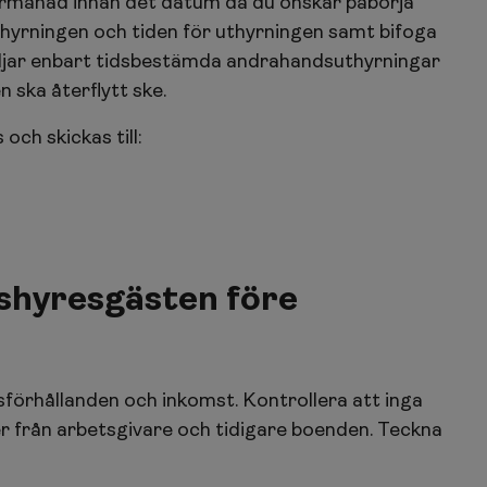
ermånad innan det datum då du önskar påbörja
l uthyrningen och tiden för uthyrningen samt bifoga
viljar enbart tidsbestämda andrahandsuthyrningar
 ska återflytt ske.
och skickas till:
shyresgästen före
förhållanden och inkomst. Kontrollera att inga
r från arbetsgivare och tidigare boenden. Teckna