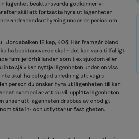
 din lägenhet beaktansvärda godkänner vi
ärefter skäl att fortsätta hyra ut lägenheten
änner andrahandsuthyrning under en period om
 i Jordabalken 12 kap, 40§. Här framgår bland
ka ha beaktansvärda skäl – det kan vara tillfälligt
rade familjeförhållanden som t ex sjukdom eller
nte själv kan nyttja lägenheten under en viss
inte skall ha befogad anledning att vägra
en person du önskar hyra ut lägenheten till kan
 annat exempel är att du vill upplåta lägenheten
en anser att lägenheten drabbas av onödigt
nom täta in- och utflyttar ur fastigheten.