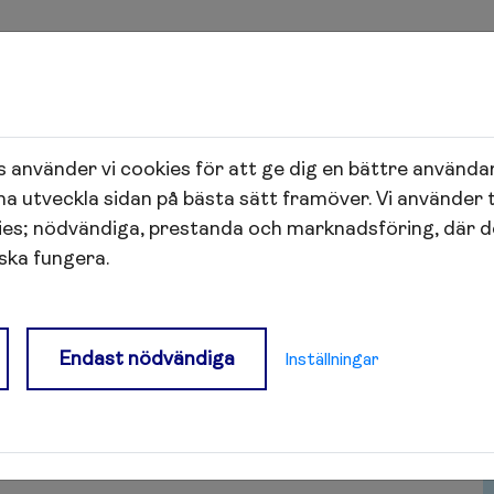
thyrning
 använder vi cookies för att ge dig en bättre använda
na utveckla sidan på bästa sätt framöver. Vi använder 
ing
ies; nödvändiga, prestanda och marknadsföring, där 
 ska fungera.
ndrahandsuthyrning
Endast nödvändiga
Inställningar
 andra hand om du har beaktansvärda skäl. För att
 att du har tillstånd av hyresvärden innan. Om du
lstånd riskerar du att förlora din hyresrätt. Det
att ta ut hyra (lånar ut den).