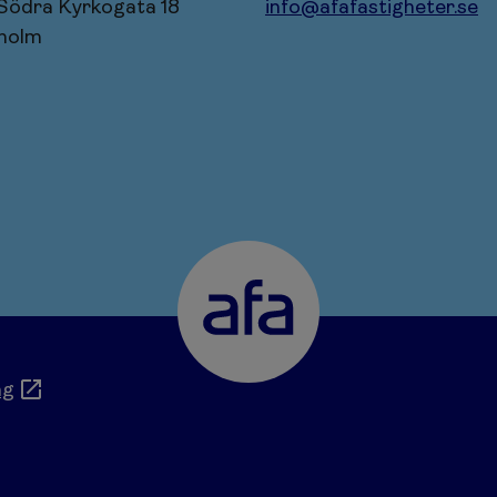
 Södra Kyrkogata 18
info@afafastigheter.se
holm
ng