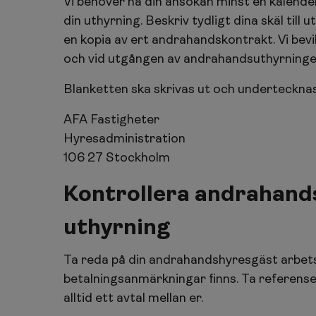
Vi behöver ha din ansökan minst en kalend
din uthyrning. Beskriv tydligt dina skäl til
en kopia av ert andrahandskontrakt. Vi be
och vid utgången av andrahandsuthyrningen
Blanketten ska skrivas ut och undertecknas 
AFA Fastigheter
Hyresadministration
106 27 Stockholm
Kontrollera andrahand
uthyrning
Ta reda på din andrahandshyresgäst arbets
betalningsanmärkningar finns. Ta referense
alltid ett avtal mellan er.