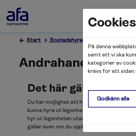
Cookies
Start
Bostadshyresgäst
Andrahandsu
På denna webbplats
samt att vi ska kun
Andrahandsuthyrn
kategorier av cook
krävs för att sidan
Det här gäller vid a
Godkänn alla
Du har möjlighet att hyra ut din lägenhet i
kunna hyra ut lägenheten i andra hand krävs
hyr ut lägenheten utan att först inhämta til
gäller även om du upplåter lägenheten utan 