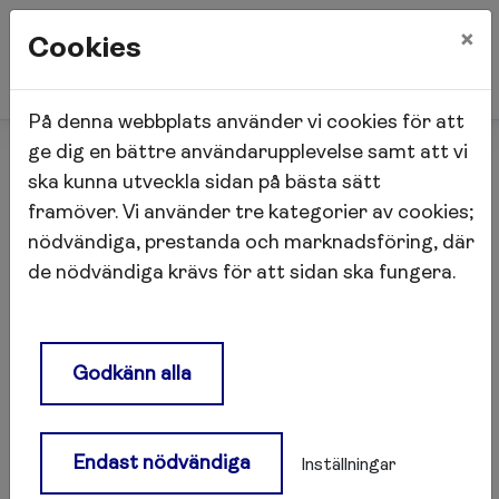
×
Cookies
På denna webbplats använder vi cookies för att
Start
Lokalhyresgäst
ge dig en bättre användarupplevelse samt att vi
Fastighetsinformation
Hägern Större
ska kunna utveckla sidan på bästa sätt
framöver. Vi använder tre kategorier av cookies;
nödvändiga, prestanda och marknadsföring, där
Hägern Större
de nödvändiga krävs för att sidan ska fungera.
Fiber
Godkänn alla
Afa Fastigheter och Advania har ett
samarbete som innebär att du som hyresgäst
snabbt och enkelt får tillgång till de
Endast nödvändiga
Inställningar
internettjänster som Advania erbjuder. Via
befintlig fiber i fastigheten får du snabbt och