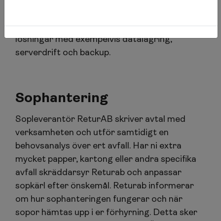
kostnadseffektivt en uppkoppling till Internet.
Advanias tjänsteutbud omfattar även IT-
lösningar med exempelvis datalagring,
serverdrift och backup.
Sophantering
Sopleverantör ReturAB skriver avtal med
verksamheten och utför samtidigt en
behovsanalys över ert avfall. Har ni extra
mycket papper, kartong eller andra specifika
avfall skräddarsyr Returab och anpassar
sopkärl efter önskemål. Returab informerar
om hur sophanteringen fungerar och när
sopor hämtas upp i er förhyrning. Detta sker