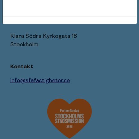
106 27 Stockholm
Besöksadress
Klara Södra Kyrkogata 18
Stockholm
Kontakt
info@afafastigheter.se