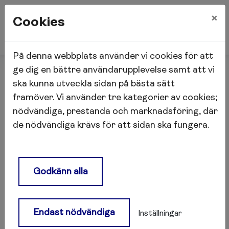
×
Cookies
På denna webbplats använder vi cookies för att
Start
Nyheter
Vi springer för livet!
ge dig en bättre användarupplevelse samt att vi
ska kunna utveckla sidan på bästa sätt
framöver. Vi använder tre kategorier av cookies;
Vi springer för livet!
nödvändiga, prestanda och marknadsföring, där
de nödvändiga krävs för att sidan ska fungera.
Spring för Livet är ett samarbete mellan ett
antal fastighetsbolag och har sedan starten
2012 samlat in 23 miljoner kronor till UNICEFS
Godkänn alla
viktiga arbete för barns rättigheter och
möjlighet till Igår var vi med i loppet Spring för
Livet till förmån för UNICEF och deras arbete
Endast nödvändiga
Inställningar
för barns rättigheter globalt. Vi var 1800st