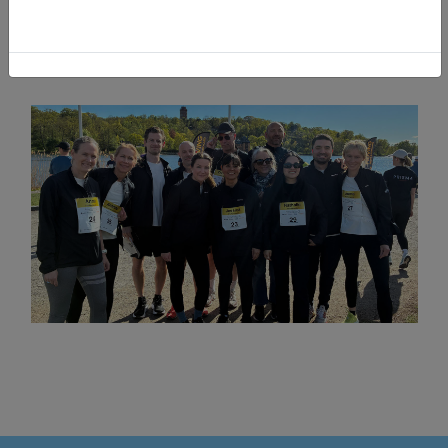
som tillsammans sprang och promenerade
olika slingor runt Djurgårdsbrunnskanalen i
vårsolen - en riktigt härlig eftermiddag!