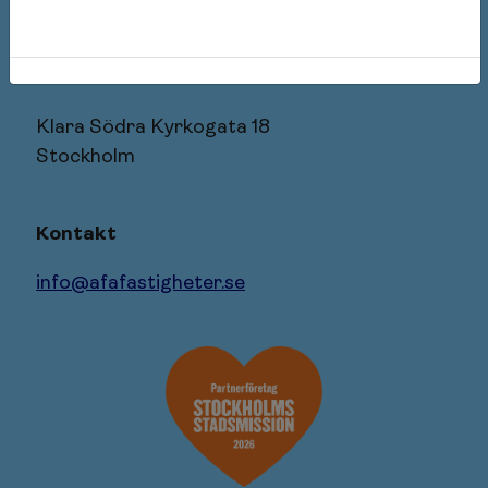
106 27 Stockholm
Besöksadress
Klara Södra Kyrkogata 18
Stockholm
Kontakt
info@afafastigheter.se