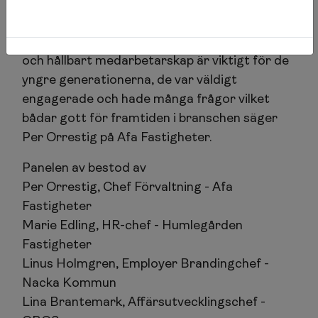
kommande karriären.
- Det märks att frågor om sunt arbetsklimat
och hållbart medarbetarskap är viktigt för de
yngre generationerna, de var väldigt
engagerade och hade många frågor vilket
bådar gott för framtiden i branschen säger
Per Orrestig på Afa Fastigheter.
Panelen av bestod av
Per Orrestig, Chef Förvaltning - Afa
Fastigheter
Marie Edling, HR-chef - Humlegården
Fastigheter
Linus Holmgren, Employer Brandingchef -
Nacka Kommun
Lina Brantemark, Affärsutvecklingschef -