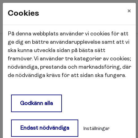
×
Cookies
På denna webbplats använder vi cookies för att
Start
Nyheter
ge dig en bättre användarupplevelse samt att vi
Vi är med på introduktion på KTH
ska kunna utveckla sidan på bästa sätt
framöver. Vi använder tre kategorier av cookies;
nödvändiga, prestanda och marknadsföring, där
Vi är med på introduktion på
de nödvändiga krävs för att sidan ska fungera.
KTH
Under paneldiskussionen "Möt din framtida
Godkänn alla
arbetsplats" tillsammans med branschkollegor
tar vi de första stegen för nya studenters
förståelse för ett långt och hälsosamt
Endast nödvändiga
Inställningar
arbetsliv i balans efter studierna och i den