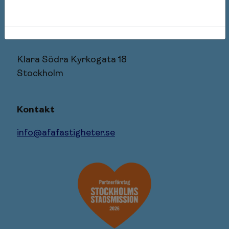
106 27 Stockholm
Besöksadress
Klara Södra Kyrkogata 18
Stockholm
Kontakt
info@afafastigheter.se