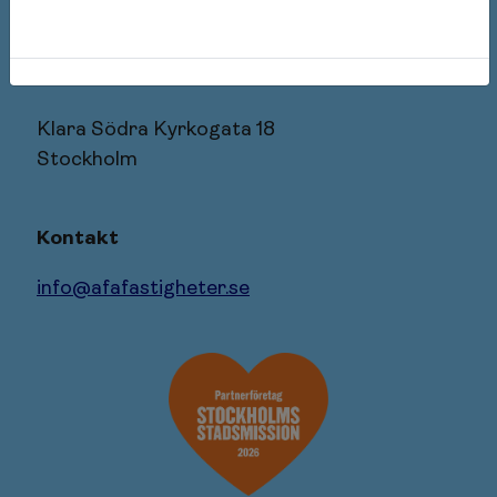
106 27 Stockholm
Besöksadress
Klara Södra Kyrkogata 18
Stockholm
Kontakt
info@afafastigheter.se