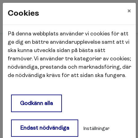
×
Cookies
På denna webbplats använder vi cookies för att
Start
Nyheter
Glad sommar!
ge dig en bättre användarupplevelse samt att vi
ska kunna utveckla sidan på bästa sätt
framöver. Vi använder tre kategorier av cookies;
Glad sommar!
nödvändiga, prestanda och marknadsföring, där
de nödvändiga krävs för att sidan ska fungera.
Vi önskar alla en riktigt härligt sommar!
Hoppas att vi får njuta av sol och värme och
allt annat som hör sommaren till.
Godkänn alla
Endast nödvändiga
Inställningar